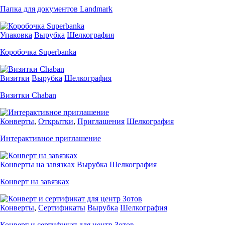
Папка для документов Landmark
Упаковка
Вырубка
Шелкография
Коробочка Superbanka
Визитки
Вырубка
Шелкография
Визитки Chaban
Конверты
,
Открытки
,
Приглашения
Шелкография
Интерактивное приглашение
Конверты на завязках
Вырубка
Шелкография
Конверт на завязках
Конверты
,
Сертификаты
Вырубка
Шелкография
Конверт и сертификат для центр Зотов