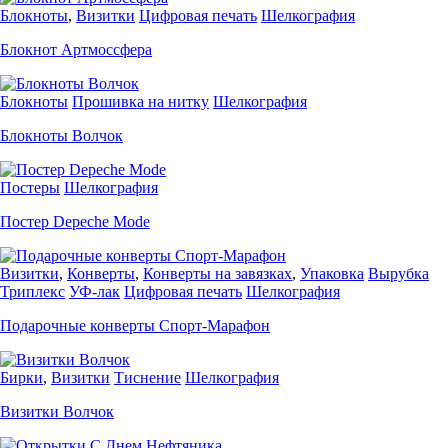
Блокноты
,
Визитки
Цифровая печать
Шелкография
Блокнот Артмоссфера
Блокноты
Прошивка на нитку
Шелкография
Блокноты Волчок
Постеры
Шелкография
Постер Depeche Mode
Визитки
,
Конверты
,
Конверты на завязках
,
Упаковка
Вырубка
Триплекс
УФ-лак
Цифровая печать
Шелкография
Подарочные конверты Спорт-Марафон
Бирки
,
Визитки
Тиснение
Шелкография
Визитки Волчок