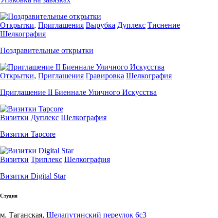
Открытки
,
Приглашения
Вырубка
Дуплекс
Тиснение
Шелкография
Поздравительные открытки
Открытки
,
Приглашения
Гравировка
Шелкография
Приглашение II Биеннале Уличного Искусства
Визитки
Дуплекс
Шелкография
Визитки Tapcore
Визитки
Триплекс
Шелкография
Визитки Digital Star
Студия
м. Таганская,
Шелапутинский переулок 6с3