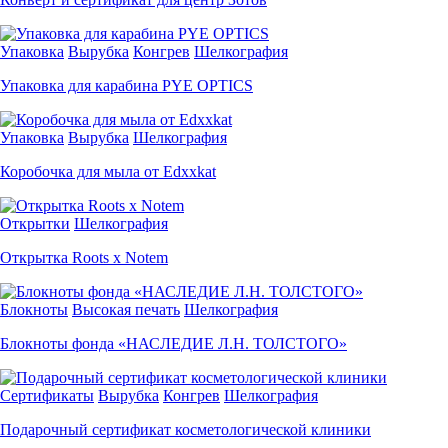
Упаковка
Вырубка
Конгрев
Шелкография
Упаковка для карабина PYE OPTICS
Упаковка
Вырубка
Шелкография
Коробочка для мыла от Edxxkat
Открытки
Шелкография
Открытка Roots x Notem
Блокноты
Высокая печать
Шелкография
Блокноты фонда «НАСЛЕДИЕ Л.Н. ТОЛСТОГО»
Сертификаты
Вырубка
Конгрев
Шелкография
Подарочный сертификат косметологической клиники