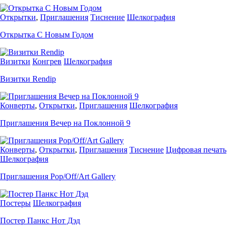
Открытки
,
Приглашения
Тиснение
Шелкография
Открытка С Новым Годом
Визитки
Конгрев
Шелкография
Визитки Rendip
Конверты
,
Открытки
,
Приглашения
Шелкография
Приглашения Вечер на Поклонной 9
Конверты
,
Открытки
,
Приглашения
Тиснение
Цифровая печать
Шелкография
Приглашения Pop/Off/Art Gallery
Постеры
Шелкография
Постер Панкс Нот Дэд