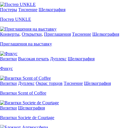
Постеры
Тиснение
Шелкография
Постер UNKLE
Конверты
,
Открытки
,
Приглашения
Тиснение
Шелкография
Приглашения на выставку
Визитки
Высокая печать
Дуплекс
Шелкография
Фикус
Визитки
Дуплекс
Окрас торцов
Тиснение
Шелкография
Визитки Scent of Coffee
Визитки
Шелкография
Визитки Societe de Courtage