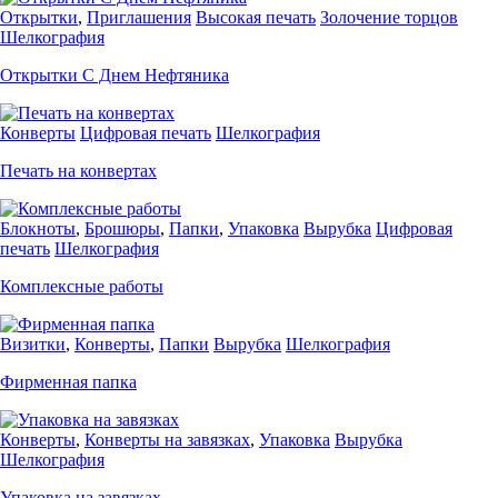
Открытки
,
Приглашения
Высокая печать
Золочение торцов
Шелкография
Открытки С Днем Нефтяника
Конверты
Цифровая печать
Шелкография
Печать на конвертах
Блокноты
,
Брошюры
,
Папки
,
Упаковка
Вырубка
Цифровая
печать
Шелкография
Комплексные работы
Визитки
,
Конверты
,
Папки
Вырубка
Шелкография
Фирменная папка
Конверты
,
Конверты на завязках
,
Упаковка
Вырубка
Шелкография
Упаковка на завязках