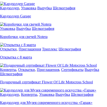
Кардхолдер
,
Упаковка
Вырубка
Шелкография
Кардхолдер Garage
Упаковка
Вырубка
Шелкография
Коробочки для свечей Notera
Открытки
,
Приглашения
Триплекс
Шелкография
Открытка с 8 марта
Конверты
,
Открытки
,
Приглашения
,
Сертификаты
Вырубка
Шелкография
Подарочный сертификат Flower Of Life Motocross School
Кардхолдер
,
Конверты
,
Упаковка
Вырубка
Шелкография
Кардхолдер для Музея современного искусства «Гараж»