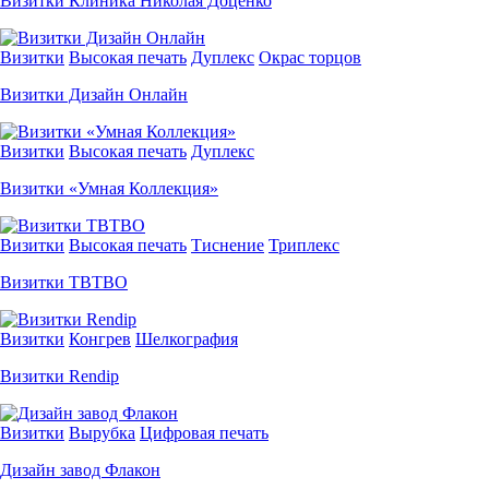
Визитки Клиника Николая Доценко
Визитки
Высокая печать
Дуплекс
Окрас торцов
Визитки Дизайн Онлайн
Визитки
Высокая печать
Дуплекс
Визитки «Умная Коллекция»
Визитки
Высокая печать
Тиснение
Триплекс
Визитки TBTBO
Визитки
Конгрев
Шелкография
Визитки Rendip
Визитки
Вырубка
Цифровая печать
Дизайн завод Флакон