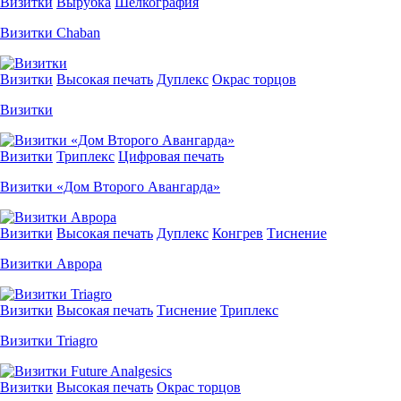
Визитки
Вырубка
Шелкография
Визитки Chaban
Визитки
Высокая печать
Дуплекс
Окрас торцов
Визитки
Визитки
Триплекс
Цифровая печать
Визитки «Дом Второго Авангарда»
Визитки
Высокая печать
Дуплекс
Конгрев
Тиснение
Визитки Аврора
Визитки
Высокая печать
Тиснение
Триплекс
Визитки Triagro
Визитки
Высокая печать
Окрас торцов