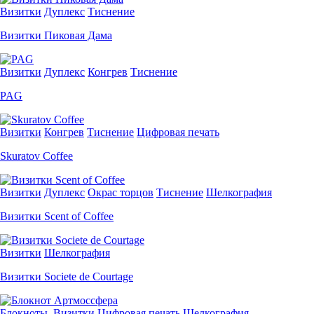
Визитки
Дуплекс
Тиснение
Визитки Пиковая Дама
Визитки
Дуплекс
Конгрев
Тиснение
PAG
Визитки
Конгрев
Тиснение
Цифровая печать
Skuratov Coffee
Визитки
Дуплекс
Окрас торцов
Тиснение
Шелкография
Визитки Scent of Coffee
Визитки
Шелкография
Визитки Societe de Courtage
Блокноты
,
Визитки
Цифровая печать
Шелкография