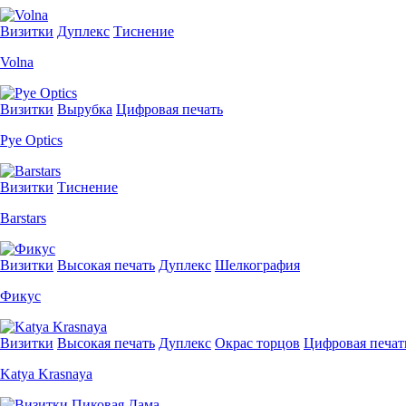
Визитки
Дуплекс
Тиснение
Volna
Визитки
Вырубка
Цифровая печать
Pye Optics
Визитки
Тиснение
Barstars
Визитки
Высокая печать
Дуплекс
Шелкография
Фикус
Визитки
Высокая печать
Дуплекс
Окрас торцов
Цифровая печат
Katya Krasnaya