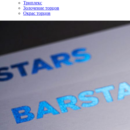
Триплекс
Золочение торцов
Окрас торцов