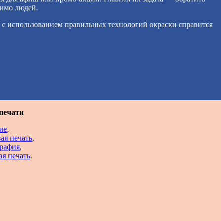
имо людей.
и с использованием правильных технологий окраски справится
печати
ие
,
ая печать
,
рафия
,
ая печать
.