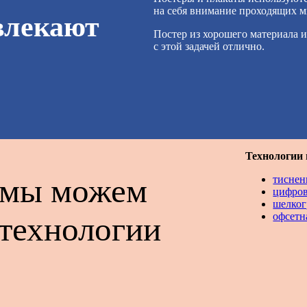
на себя внимание проходящих м
влекают
Постер из хорошего материала 
с этой задачей отлично.
Технологии 
в мы можем
тиснен
цифров
шелког
офсетн
 технологии