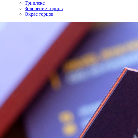
Триплекс
Золочение торцов
Окрас торцов