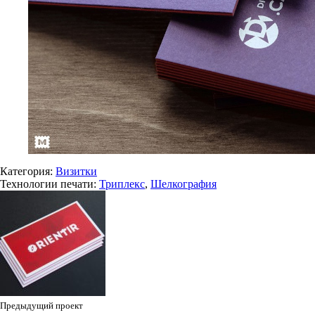
Категория:
Визитки
Технологии печати:
Триплекс
,
Шелкография
Предыдущий проект