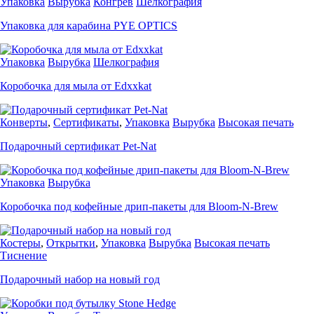
Упаковка
Вырубка
Конгрев
Шелкография
Упаковка для карабина PYE OPTICS
Упаковка
Вырубка
Шелкография
Коробочка для мыла от Edxxkat
Конверты
,
Сертификаты
,
Упаковка
Вырубка
Высокая печать
Подарочный сертификат Pet-Nat
Упаковка
Вырубка
Коробочка под кофейные дрип-пакеты для Bloom-N-Brew
Костеры
,
Открытки
,
Упаковка
Вырубка
Высокая печать
Тиснение
Подарочный набор на новый год