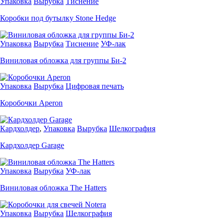
Упаковка
Вырубка
Тиснение
Коробки под бутылку Stone Hedge
Упаковка
Вырубка
Тиснение
УФ-лак
Виниловая обложка для группы Би-2
Упаковка
Вырубка
Цифровая печать
Коробочки Aperon
Кардхолдер
,
Упаковка
Вырубка
Шелкография
Кардхолдер Garage
Упаковка
Вырубка
УФ-лак
Виниловая обложка The Hatters
Упаковка
Вырубка
Шелкография