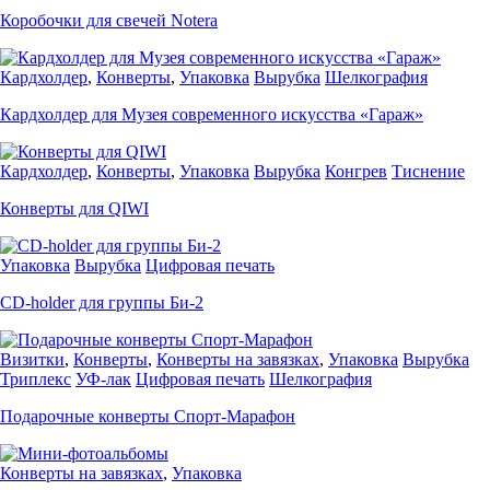
Коробочки для свечей Notera
Кардхолдер
,
Конверты
,
Упаковка
Вырубка
Шелкография
Кардхолдер для Музея современного искусства «Гараж»
Кардхолдер
,
Конверты
,
Упаковка
Вырубка
Конгрев
Тиснение
Конверты для QIWI
Упаковка
Вырубка
Цифровая печать
СD-holder для группы Би-2
Визитки
,
Конверты
,
Конверты на завязках
,
Упаковка
Вырубка
Триплекс
УФ-лак
Цифровая печать
Шелкография
Подарочные конверты Спорт-Марафон
Конверты на завязках
,
Упаковка