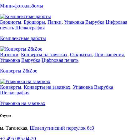
Мини-фотоальбомы
Блокноты
,
Брошюры
,
Папки
,
Упаковка
Вырубка
Цифровая
печать
Шелкография
Комплексные работы
Визитки
,
Конверты на завязках
,
Открытки
,
Приглашения
,
Упаковка
Вырубка
Цифровая печать
Конверты Z&Zoe
Конверты
,
Конверты на завязках
,
Упаковка
Вырубка
Шелкография
Упаковка на завязках
Студия
м. Таганская,
Шелапутинский переулок 6с3
+7 495 085-04-20