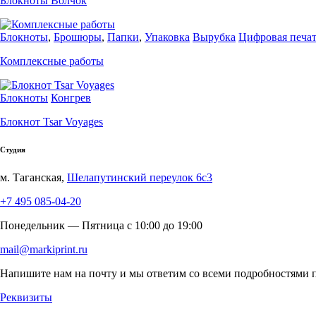
Блокноты Волчок
Блокноты
,
Брошюры
,
Папки
,
Упаковка
Вырубка
Цифровая печа
Комплексные работы
Блокноты
Конгрев
Блокнот Tsar Voyages
Студия
м. Таганская,
Шелапутинский переулок 6с3
+7 495 085-04-20
Понедельник — Пятница c 10:00 до 19:00
mail@markiprint.ru
Напишите нам на почту и мы ответим со всеми подробностями п
Реквизиты