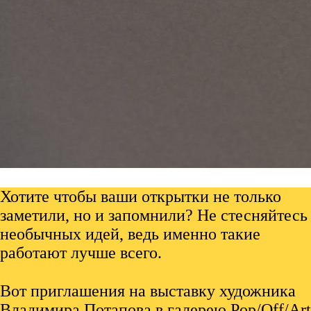
Хотите чтобы ваши открытки не только
заметили, но и запомнили? Не стесняйтесь
необычных идей, ведь именно такие
работают лучше всего.
⠀
Вот приглашения на выставку художника
Владимира Потапова в галерею Pop/Off/Art