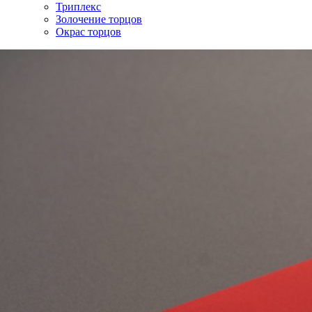
Триплекс
Золочение торцов
Окрас торцов