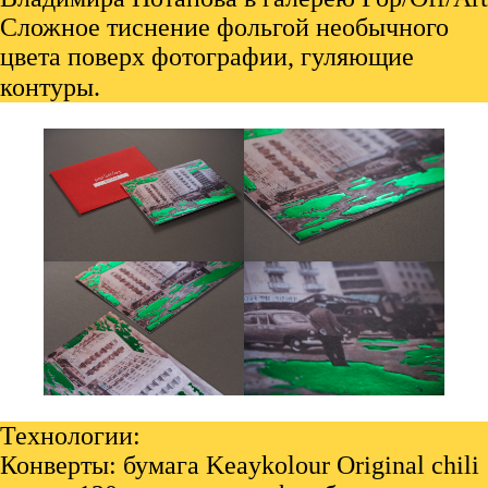
Сложное тиснение фольгой необычного
цвета поверх фотографии, гуляющие
контуры.⠀
Технологии:
Конверты: бумага Keaykolour Original chili