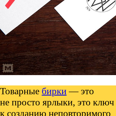
Товарные
бирки
— это
не просто ярлыки, это ключ
к созданию неповторимого