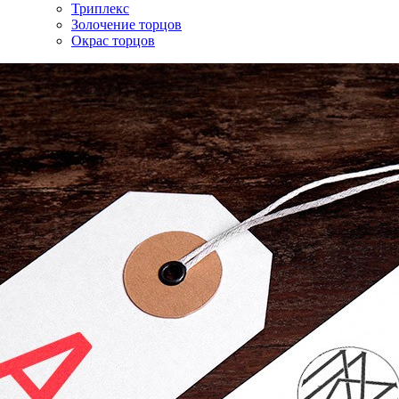
Триплекс
Золочение торцов
Окрас торцов