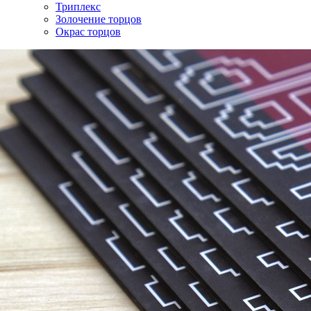
Триплекс
Золочение торцов
Окрас торцов