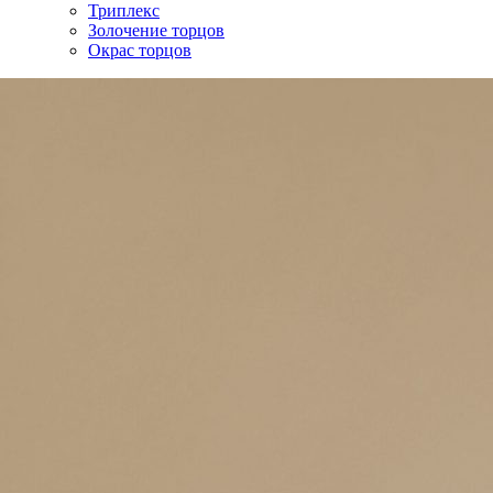
Триплекс
Золочение торцов
Окрас торцов